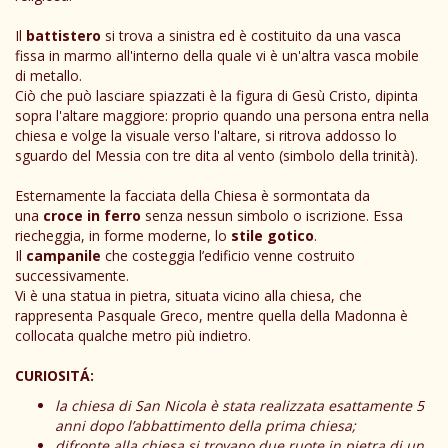
Il
battistero
si trova a sinistra ed è costituito da una vasca
fissa in marmo all'interno della quale vi è un'altra vasca mobile
di metallo.
Ciò che può lasciare spiazzati è la figura di Gesù Cristo, dipinta
sopra l'altare maggiore: proprio quando una persona entra nella
chiesa e volge la visuale verso l'altare, si ritrova addosso lo
sguardo del Messia con tre dita al vento (simbolo della trinità).
Esternamente la facciata della Chiesa è sormontata da
una
croce in ferro
senza nessun simbolo o iscrizione. Essa
riecheggia, in forme moderne, lo
stile gotico
.
Il
campanile
che costeggia l’edificio venne costruito
successivamente.
Vi è una statua in pietra, situata vicino alla chiesa, che
rappresenta Pasquale Greco, mentre quella della Madonna è
collocata qualche metro più indietro.
CURIOSITÁ:
la chiesa di San Nicola è stata realizzata esattamente 5
anni dopo l’abbattimento della prima chiesa;​
difronte alla chiesa si trovano due ruote in pietra di un