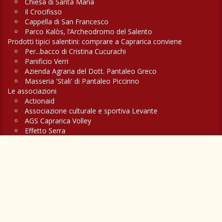
Chiesa di Santa Maria
Il Crocifisso
Cappella di San Francesco
Parco Kalòs, l’Archeodromo del Salento
Prodotti tipici salentini: comprare a Caprarica conviene
Per...bacco di Cristina Cucurachi
Panificio Verri
Azienda Agraria del Dott. Pantaleo Greco
Masseria 'Stali' di Pantaleo Piccinno
Le associazioni
Actionaid
Associazione culturale e sportiva Levante
AGS Caprarica Volley
Effetto Serra
A piccoli passi
Associazione di volontariato di protezione civile 'Orsa maggiore'
Compagnia delle stelle
La Serra e il 'Parco Avventura Salento adventures'
Un viaggio a CAVALLO alla scoperta del SALENTO più autentico
Feste, fiere e sagre a Caprarica
Fiera di San Marco
Festa Patronale di Sant'Oronzo e San Nicola
Corti in Tavola