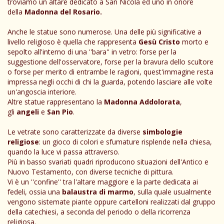
troviamo un altare dedicato a San Nicola ed uno in onore
della
Madonna del Rosario.
Anche le statue sono numerose. Una delle più significative a
livello religioso è quella che rappresenta
Gesù Cristo
morto e
sepolto all'interno di una ''bara'' in vetro: forse per la
suggestione dell'osservatore, forse per la bravura dello scultore
o forse per merito di entrambe le ragioni, quest'immagine resta
impressa negli occhi di chi la guarda, potendo lasciare alle volte
un'angoscia interiore.
Altre statue rappresentano la
Madonna Addolorata
,
gli
angeli
e
San Pio
.
Le vetrate sono caratterizzate da diverse
simbologie
religiose
: un gioco di colori e sfumature risplende nella chiesa,
quando la luce vi passa attraverso.
Più in basso svariati quadri riproducono situazioni dell'Antico e
Nuovo Testamento, con diverse tecniche di pittura.
Vi è un ''confine'' tra l'altare maggiore e la parte dedicata ai
fedeli, ossia una
balaustra di marmo
, sulla quale usualmente
vengono sistemate piante oppure cartelloni realizzati dal gruppo
della catechiesi, a seconda del periodo o della ricorrenza
religiosa.