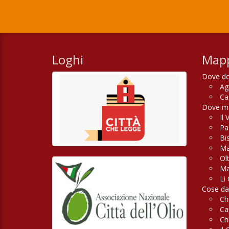
Loghi
Mapp
Dove do
Ag
Ca
Dove man
Il 
Pas
Bi
Ma
Ol
Ma
Li 
Cose da
Ch
Ca
Ch