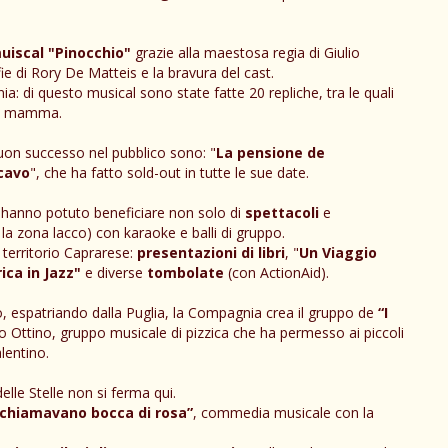
uiscal "Pinocchio"
grazie alla maestosa regia di Giulio
 di Rory De Matteis e la bravura del cast.
: di questo musical sono state fatte 20 repliche, tra le quali
lla mamma.
buon successo nel pubblico sono: "
La pensione de
cavo
", che ha fatto sold-out in tutte le sue date.
ca hanno potuto beneficiare non solo di
spettacoli
e
 la zona lacco) con karaoke e balli di gruppo.
 territorio Caprarese:
presentazioni di libri
, "
Un Viaggio
ica in Jazz"
e diverse
tombolate
(con ActionAid).
rio, espatriando dalla Puglia, la Compagnia crea il gruppo de
“I
io Ottino, gruppo musicale di pizzica che ha permesso ai piccoli
alentino.
le Stelle non si ferma qui.
 chiamavano bocca di rosa”
, commedia musicale con la