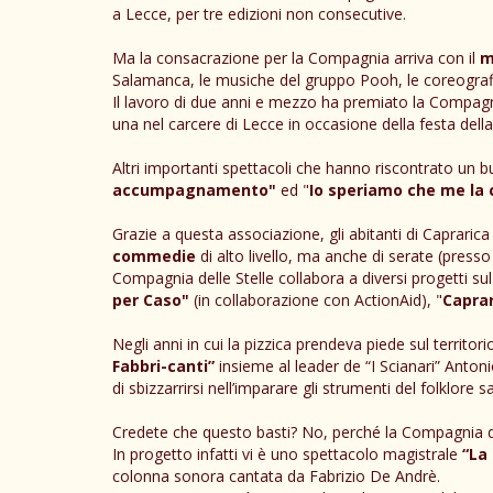
a Lecce, per tre edizioni non consecutive.
Ma la consacrazione per la Compagnia arriva con il
m
Salamanca, le musiche del gruppo Pooh, le coreografie
Il lavoro di due anni e mezzo ha premiato la Compagnia
una nel carcere di Lecce in occasione della festa de
Altri importanti spettacoli che hanno riscontrato un 
accumpagnamento"
ed "
Io speriamo che me la 
Grazie a questa associazione, gli abitanti di Caprari
commedie
di alto livello, ma anche di serate (presso
Compagnia delle Stelle collabora a diversi progetti sul
per Caso"
(in collaborazione con ActionAid), "
Caprar
Negli anni in cui la pizzica prendeva piede sul territo
Fabbri-canti”
insieme al leader de “I Scianari” Anton
di sbizzarrirsi nell’imparare gli strumenti del folklore s
Credete che questo basti? No, perché la Compagnia del
In progetto infatti vi è uno spettacolo magistrale
“La
colonna sonora cantata da Fabrizio De Andrè.