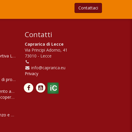
Contattaci
Contatti
Caprarica di Lecce
Via Principi Adorno, 41
ortiva Levante
73010 - Lecce
info@caprarica.eu
Privacy
 di protezione civile 'Orsa maggiore'
lento adventures'
scoperta del SALENTO più autentico
nzo e San Nicola