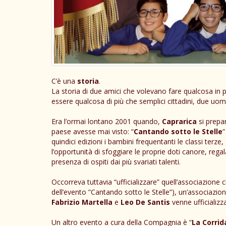
C’è una
storia
.
La storia di due amici che volevano fare qualcosa in p
essere qualcosa di più che semplici cittadini, due uo
Era l’ormai lontano 2001 quando,
Caprarica
si prepar
paese avesse mai visto: “
Cantando sotto le Stelle
”
quindici edizioni i bambini frequentanti le classi terz
l’opportunità di sfoggiare le proprie doti canore, reg
presenza di ospiti dai più svariati talenti.
Occorreva tuttavia “ufficializzare” quell’associazion
dell’evento ”Cantando sotto le Stelle”), un’associazione
Fabrizio Martella
e
Leo De Santis
venne ufficializz
Un altro evento a cura della Compagnia è “
La Corrid