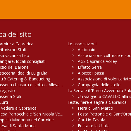
a del sito
rmire a Caprarica
Le associazioni
riturismo Stali
Actionaid
sa vacanza Leo
Associazione culturale e sp
giare, locali consigliati
AGS Caprarica Volley
Vizio del Barone
Effetto Serra
ticceria Ideal di Luigi Elia
A piccoli passi
strò Catering & Banqueting
Associazione di volontariato
sseria chiusura di sotto - Allevamenti, Macelleria e Griglieria
Compagnia delle stelle
tregusto
La Serra e il 'Parco Avventura Sa
sseria Stali
Un viaggio a CAVALLO alla 
Curti
Feste, fiere e sagre a Caprarica
 vedere a Caprarica
Fiera di San Marco
iesa Parrocchiale 'San Nicola Vescovo'
Festa Patronale di Sant'Oro
ppella Madonna del Carmine
Corti in Tavola
iesa di Santa Maria
Festa te la Uliata