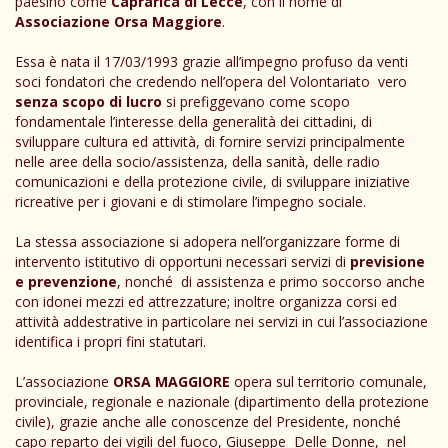
paesino come
Caprarica di Lecce
, con il nome di
Associazione Orsa Maggiore
.
Essa è nata il 17/03/1993 grazie all’impegno profuso da venti
soci fondatori che credendo nell’opera del Volontariato vero
senza scopo di lucro
si prefiggevano come scopo
fondamentale l’interesse della generalità dei cittadini, di
sviluppare cultura ed attività, di fornire servizi principalmente
nelle aree della socio/assistenza, della sanità, delle radio
comunicazioni e della protezione civile, di sviluppare iniziative
ricreative per i giovani e di stimolare l’impegno sociale.
La stessa associazione si adopera nell’organizzare forme di
intervento istitutivo di opportuni necessari servizi di
previsione
e prevenzione
, nonché di assistenza e primo soccorso anche
con idonei mezzi ed attrezzature; inoltre organizza corsi ed
attività addestrative in particolare nei servizi in cui l’associazione
identifica i propri fini statutari.
L’associazione
ORSA MAGGIORE
opera sul territorio comunale,
provinciale, regionale e nazionale (dipartimento della protezione
civile), grazie anche alle conoscenze del Presidente, nonché
capo reparto dei vigili del fuoco, Giuseppe Delle Donne, nel