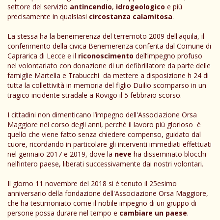
settore del servizio
antincendio
,
idrogeologico
e più
precisamente in qualsiasi
circostanza calamitosa
.
La stessa ha la benemerenza del terremoto 2009 dell'aquila, il
conferimento della civica Benemerenza conferita dal Comune di
Caprarica di Lecce e il
riconoscimento
dell’impegno profuso
nel volontariato con donazione di un defibrillatore da parte delle
famiglie Martella e Trabucchi da mettere a disposizione h 24 di
tutta la collettività in memoria del figlio Duilio scomparso in un
tragico incidente stradale a Rovigo il 5 febbraio scorso.
I cittadini non dimenticano l’impegno dell'Associazione Orsa
Maggiore nel corso degli anni, perché il lavoro più glorioso è
quello che viene fatto senza chiedere compenso, guidato dal
cuore, ricordando in particolare gli interventi immediati effettuati
nel gennaio 2017 e 2019, dove la
neve
ha disseminato blocchi
nell’intero paese, liberati successivamente dai nostri volontari.
Il giorno 11 novembre del 2018 si è tenuto il 25esimo
anniversario della fondazione dell'Associazione Orsa Maggiore,
che ha testimoniato come il nobile impegno di un gruppo di
persone possa durare nel tempo e
cambiare un paese
.