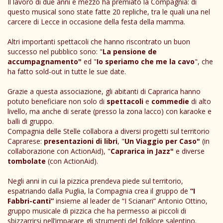
Il lavoro di due anni e mezzo ha premiato la Compagnia: di
questo musical sono state fatte 20 repliche, tra le quali una nel
carcere di Lecce in occasione della festa della mamma.
Altri importanti spettacoli che hanno riscontrato un buon
successo nel pubblico sono: "
La pensione de
accumpagnamento"
ed "
Io speriamo che me la cavo
", che
ha fatto sold-out in tutte le sue date.
Grazie a questa associazione, gli abitanti di Caprarica hanno
potuto beneficiare non solo di
spettacoli
e
commedie
di alto
livello, ma anche di serate (presso la zona lacco) con karaoke e
balli di gruppo.
Compagnia delle Stelle collabora a diversi progetti sul territorio
Caprarese:
presentazioni di libri
, "
Un Viaggio per Caso"
(in
collaborazione con ActionAid), "
Caprarica in Jazz"
e diverse
tombolate
(con ActionAid).
Negli anni in cui la pizzica prendeva piede sul territorio,
espatriando dalla Puglia, la Compagnia crea il gruppo de
“I
Fabbri-canti”
insieme al leader de “I Scianari” Antonio Ottino,
gruppo musicale di pizzica che ha permesso ai piccoli di
sbizzarrirsi nell’imparare gli strumenti del folklore salentino.