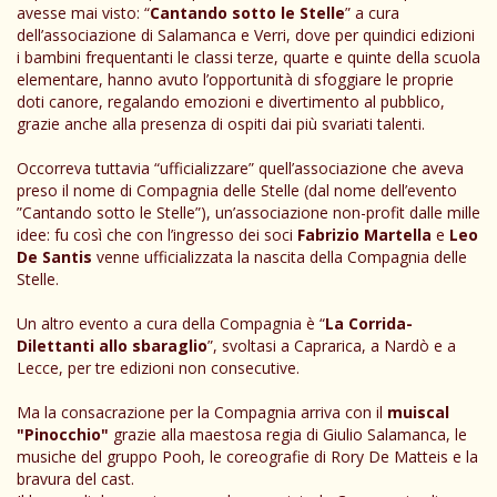
avesse mai visto: “
Cantando sotto le Stelle
” a cura
dell’associazione di Salamanca e Verri, dove per quindici edizioni
i bambini frequentanti le classi terze, quarte e quinte della scuola
elementare, hanno avuto l’opportunità di sfoggiare le proprie
doti canore, regalando emozioni e divertimento al pubblico,
grazie anche alla presenza di ospiti dai più svariati talenti.
Occorreva tuttavia “ufficializzare” quell’associazione che aveva
preso il nome di Compagnia delle Stelle (dal nome dell’evento
”Cantando sotto le Stelle”), un’associazione non-profit dalle mille
idee: fu così che con l’ingresso dei soci
Fabrizio Martella
e
Leo
De Santis
venne ufficializzata la nascita della Compagnia delle
Stelle.
Un altro evento a cura della Compagnia è “
La Corrida-
Dilettanti allo sbaraglio
”, svoltasi a Caprarica, a Nardò e a
Lecce, per tre edizioni non consecutive.
Ma la consacrazione per la Compagnia arriva con il
muiscal
"Pinocchio"
grazie alla maestosa regia di Giulio Salamanca, le
musiche del gruppo Pooh, le coreografie di Rory De Matteis e la
bravura del cast.