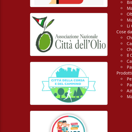
Bi
Ma
Ol
Ma
Li 
Cose da
Ch
Ca
Ch
Il 
Ca
Pa
Prodotti
Pe
Pan
Az
Ma