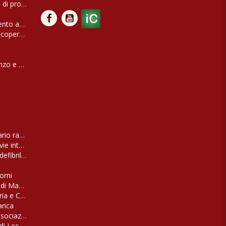
 di protezione civile 'Orsa maggiore'
lento adventures'
scoperta del SALENTO più autentico
nzo e San Nicola
ario raccolta
ie interessate
defibrillatori in dotazione
torni
o di Masseria Stali
oria e Castello Baronale
arica
ssociazione 'EFFETTO SERRA'
di Lecce. Panchine di cortile e di campagna