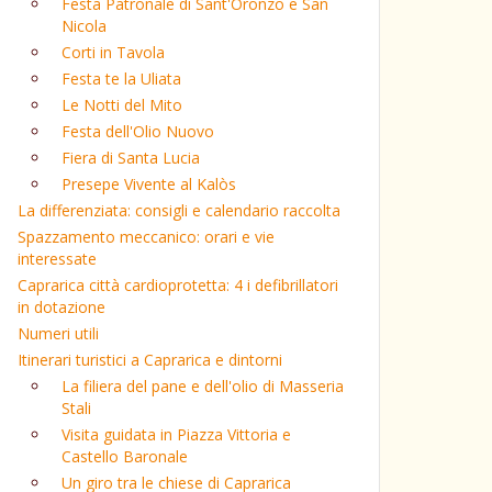
Festa Patronale di Sant'Oronzo e San
Nicola
Corti in Tavola
Festa te la Uliata
Le Notti del Mito
Festa dell'Olio Nuovo
Fiera di Santa Lucia
Presepe Vivente al Kalòs
La differenziata: consigli e calendario raccolta
Spazzamento meccanico: orari e vie
interessate
Caprarica città cardioprotetta: 4 i defibrillatori
in dotazione
Numeri utili
Itinerari turistici a Caprarica e dintorni
La filiera del pane e dell'olio di Masseria
Stali
Visita guidata in Piazza Vittoria e
Castello Baronale
Un giro tra le chiese di Caprarica