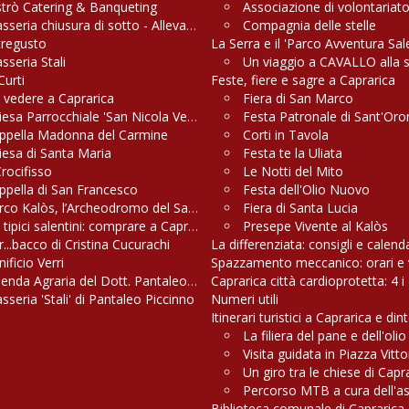
strò Catering & Banqueting
Associazione di volontariato
sseria chiusura di sotto - Allevamenti, Macelleria e Griglieria
Compagnia delle stelle
tregusto
La Serra e il 'Parco Avventura Sa
sseria Stali
Un viaggio a CAVALLO alla 
Curti
Feste, fiere e sagre a Caprarica
 vedere a Caprarica
Fiera di San Marco
iesa Parrocchiale 'San Nicola Vescovo'
Festa Patronale di Sant'Oro
ppella Madonna del Carmine
Corti in Tavola
iesa di Santa Maria
Festa te la Uliata
Crocifisso
Le Notti del Mito
ppella di San Francesco
Festa dell'Olio Nuovo
rco Kalòs, l’Archeodromo del Salento
Fiera di Santa Lucia
 tipici salentini: comprare a Caprarica conviene
Presepe Vivente al Kalòs
r...bacco di Cristina Cucurachi
La differenziata: consigli e calend
ificio Verri
Spazzamento meccanico: orari e v
ienda Agraria del Dott. Pantaleo Greco
Caprarica città cardioprotetta: 4 i 
sseria 'Stali' di Pantaleo Piccinno
Numeri utili
Itinerari turistici a Caprarica e din
La filiera del pane e dell'oli
Visita guidata in Piazza Vitt
Un giro tra le chiese di Capr
Percorso MTB a cura dell'a
Biblioteca comunale di Caprarica 