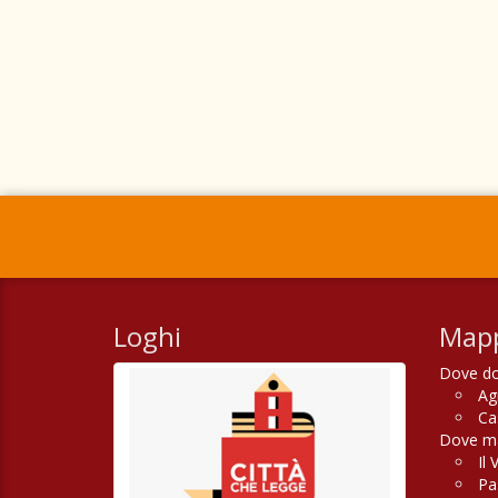
Loghi
Mapp
Dove do
Ag
Ca
Dove man
Il 
Pas