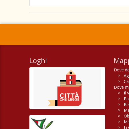
Loghi
Mapp
Dove do
Ag
Ca
Dove man
Il 
Pas
Bi
Ma
Ol
Ma
Li 