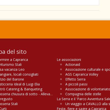
a del sito
rmire a Caprarica
Le associazioni
riturismo Stali
Actionaid
sa vacanza Leo
Associazione culturale e sp
giare, locali consigliati
AGS Caprarica Volley
Vizio del Barone
Effetto Serra
ticceria Ideal di Luigi Elia
A piccoli passi
strò Catering & Banqueting
Associazione di volontariato
sseria chiusura di sotto - Allevamenti, Macelleria e Griglieria
Compagnia delle stelle
tregusto
La Serra e il 'Parco Avventura Sa
sseria Stali
Un viaggio a CAVALLO alla 
Curti
Feste, fiere e sagre a Caprarica