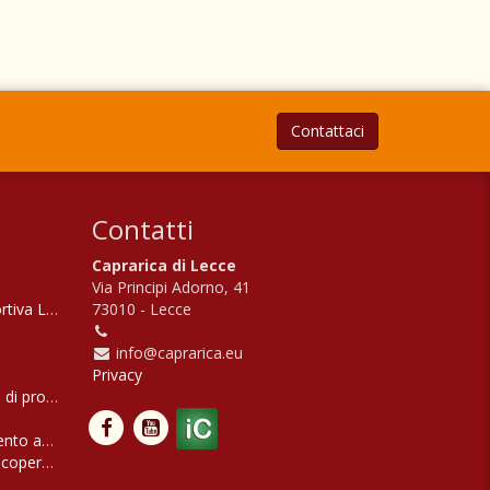
Contattaci
Contatti
Caprarica di Lecce
Via Principi Adorno, 41
ortiva Levante
73010 - Lecce
info@caprarica.eu
Privacy
 di protezione civile 'Orsa maggiore'
lento adventures'
scoperta del SALENTO più autentico