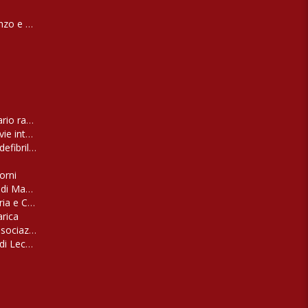
nzo e San Nicola
ario raccolta
ie interessate
defibrillatori in dotazione
torni
o di Masseria Stali
oria e Castello Baronale
arica
ssociazione 'EFFETTO SERRA'
di Lecce. Panchine di cortile e di campagna