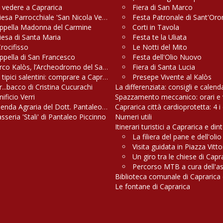
 vedere a Caprarica
Fiera di San Marco
iesa Parrocchiale 'San Nicola Vescovo'
Festa Patronale di Sant'Oro
ppella Madonna del Carmine
Corti in Tavola
iesa di Santa Maria
Festa te la Uliata
Crocifisso
Le Notti del Mito
ppella di San Francesco
Festa dell'Olio Nuovo
rco Kalòs, l’Archeodromo del Salento
Fiera di Santa Lucia
 tipici salentini: comprare a Caprarica conviene
Presepe Vivente al Kalòs
r...bacco di Cristina Cucurachi
La differenziata: consigli e calend
ificio Verri
Spazzamento meccanico: orari e v
ienda Agraria del Dott. Pantaleo Greco
Caprarica città cardioprotetta: 4 i 
sseria 'Stali' di Pantaleo Piccinno
Numeri utili
Itinerari turistici a Caprarica e din
La filiera del pane e dell'oli
Visita guidata in Piazza Vitt
Un giro tra le chiese di Capr
Percorso MTB a cura dell'a
Biblioteca comunale di Caprarica 
Le fontane di Caprarica