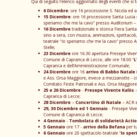
Qui di seguito l'elenco aggiornato degli eventi che si 
6 Dicembre
: ore 16 processione S. Nicola ed a
15 Dicembre
: ore 16 processione Santa Lucia 
speriamo che me la cavo” presso Auditorium –
16 Dicembre
tradizionale e storica Fiera Sant
sino a sera, con musica, animazioni, spettacoli,
teatrale “Io speriamo che me la cavo” presso
Stelle;
23 Dicembre
ore 16.30 apertura Presepe Viven
Comune di Caprarica di Lecce, alle ore 18.00 “
L
Caprarica e dell’Amministrazione Comunale;
24 Dicembre
ore 16
arrivo di Babbo Natale
e Ass. Orsa Maggiore, invece a mezzanotte - cio
Comitato Feste Patronali e Ass. Orsa Maggiore
25 e 26 Dicembre
-
Presepe Vivente Kalòs
–
Caprarica di Lecce;
28 Dicembre
–
Concertino di Natale
– ACR e
29, 30 Dicembre ed 1 Gennaio
- Presepe Vive
Comune di Caprarica di Lecce;
4 Gennaio
-
Tombolata di solidarietà Actio
5 Gennaio
ore 17 -
arrivo della Befana
per t
6 Gennaio
ore 20 spettacolo teatrale “
Io spe