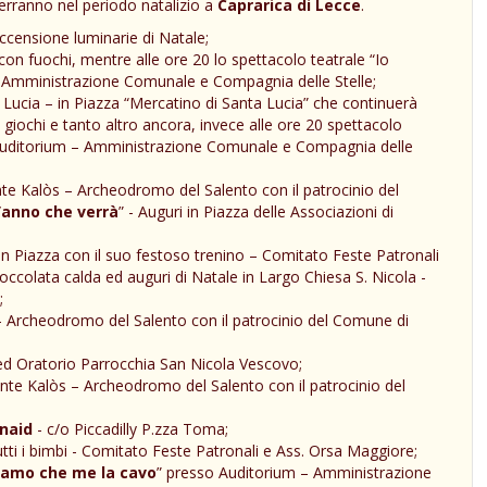
terranno nel periodo natalizio a
Caprarica di Lecce
.
ccensione luminarie di Natale;
con fuochi, mentre alle ore 20 lo spettacolo teatrale “Io
 Amministrazione Comunale e Compagnia delle Stelle;
a Lucia – in Piazza “Mercatino di Santa Lucia” che continuerà
 giochi e tanto altro ancora, invece alle ore 20 spettacolo
 Auditorium – Amministrazione Comunale e Compagnia delle
te Kalòs – Archeodromo del Salento con il patrocinio del
’anno che verrà
” - Auguri in Piazza delle Associazioni di
in Piazza con il suo festoso trenino – Comitato Feste Patronali
ccolata calda ed auguri di Natale in Largo Chiesa S. Nicola -
;
 Archeodromo del Salento con il patrocinio del Comune di
d Oratorio Parrocchia San Nicola Vescovo;
nte Kalòs – Archeodromo del Salento con il patrocinio del
naid
- c/o Piccadilly P.zza Toma;
utti i bimbi - Comitato Feste Patronali e Ass. Orsa Maggiore;
riamo che me la cavo
” presso Auditorium – Amministrazione