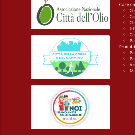
Cose da
Ch
Ca
Ch
Il 
Ca
Pa
Prodotti
Pe
Pan
Az
Ma