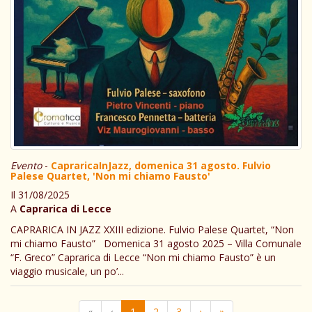
Evento
-
CapraricaInJazz, domenica 31 agosto. Fulvio
Palese Quartet, 'Non mi chiamo Fausto'
Il 31/08/2025
A
Caprarica di Lecce
CAPRARICA IN JAZZ XXIII edizione. Fulvio Palese Quartet, “Non
mi chiamo Fausto” Domenica 31 agosto 2025 – Villa Comunale
“F. Greco” Caprarica di Lecce “Non mi chiamo Fausto” è un
viaggio musicale, un po’...
«
‹
1
2
3
›
»