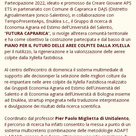
Partecipazione 2022, ideato e promosso da Creare Giovane APS
ETS in partenariato con Comune di Caprarica e DAJS (Distretto
Agroalimentare Jonico-Salentino), in collaborazione con
TempoPresenteAps, Enuklea s.c., il Gruppo di ricerca di
Economia Agraria ed Estimo dell'Università del Salento,
“
FUTURA CAPRARICA
”, si rivolge all’intera comunità territoriale
e ha come obiettivo la costruzione partecipata e dal basso di un
PIANO PER IL FUTURO DELLE AREE COLPITE DALLA XYLELLA
per il riutilizzo, la rigenerazione e la valorizzazione delle aeree
colpite dalla Xyllella fastidiosa.
Al centro dell’incontro di domenica il sistema multimediale di
supporto alle decisioniper la selezione delle migliori colture da
re-impiantare nelle aree colpite da Xylella Fastidiosa realizzato
dai Gruppidi Economia Agraria ed Estimo dell'Università del
Salento e di Economia agraria dell’Università di Bologna insieme
ad Enuklea, strartup impegnata nella traduzione interpretazione
e divulgazione dei risultati della ricerca scientifica.
Coordinato dal professor
Pier Paolo Miglietta di UniSalento
,
il percorso di ricerca ha infatti consentito la messa a punto di un
sistema multicreterio (combinazione delle metodologie ADAPT