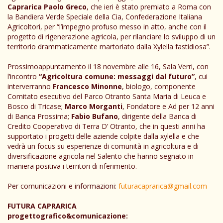
Caprarica Paolo Greco
, che ieri è stato premiato a Roma con
la Bandiera Verde Speciale della Cia, Confederazione Italiana
Agricoltori, per “l’impegno profuso messo in atto, anche con il
progetto di rigenerazione agricola, per rilanciare lo sviluppo di un
territorio drammaticamente martoriato dalla Xylella fastidiosa”.
Prossimoappuntamento il 18 novembre alle 16, Sala Verri, con
l’incontro
“Agricoltura comune: messaggi dal futuro”
, cui
interverranno
Francesco Minonne
, biologo, componente
Comitato esecutivo del Parco Otranto Santa Maria di Leuca e
Bosco di Tricase;
Marco Morganti
, Fondatore e Ad per 12 anni
di Banca Prossima;
Fabio Bufano
, dirigente della Banca di
Credito Cooperativo di Terra D’ Otranto, che in questi anni ha
supportato i progetti delle aziende colpite dalla xylella e che
vedrà un focus su esperienze di comunità in agricoltura e di
diversificazione agricola nel Salento che hanno segnato in
maniera positiva i territori di riferimento.
Per comunicazioni e informazioni:
futuracaprarica@gmail.com
FUTURA CAPRARICA
progettografico&comunicazione: