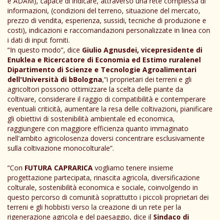
e ADAM), capace di indicare, attraverso una rete complessa di
informazioni, (condizioni del terreno, situazione del mercato,
prezzo di vendita, esperienza, sussidi, tecniche di produzione e
costi), indicazioni e raccomandazioni personalizzate in linea con
i dati di input forniti.
“In questo modo”, dice
Giulio Agnusdei, vicepresidente di
Enuklea e Ricercatore di Economia ed Estimo ruralenel
Dipartimento di Scienze e Tecnologie Agroalimentari
dell'Università di bBologna
,“i proprietari dei terreni e gli
agricoltori possono ottimizzare la scelta delle piante da
coltivare, considerare il raggio di compatibilità e contemperare
eventuali criticità, aumentare la resa delle coltivazioni, pianificare
gli obiettivi di sostenibilità ambientale ed economica,
raggiungere con maggiore efficienza quanto immaginato
nell'ambito agricolosenza doversi concentrare esclusivamente
sulla coltivazione monocolturale”.
“Con
FUTURA CAPRARICA
vogliamo tenere insieme
progettazione partecipata, rinascita agricola, diversificazione
colturale, sostenibilità economica e sociale, coinvolgendo in
questo percorso di comunità soprattutto i piccoli proprietari dei
terreni e gli hobbisti verso la creazione di un rete per la
rigenerazione agricola e del paesaggio, dice il
Sindaco di