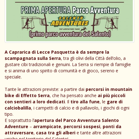
A Caprarica di Lecce Pasquetta è da sempre la
scampagnata sulla Serra
, tra gli olivi della Città dell’olio, a
gustare cibi tradizionali e genuini. La Serra si riempie di famiglie
e si anima di uno spirito di comunità e di gioco, sereno e
speciale.
Tante le attrazioni previste: a partire dai
percorsi in mountain
bike di Effetto Serra
, che ha pensato anche
ai più piccoli
con sentieri a loro dedicati
. Il
tiro alla fune
, le
gare di
calciobalilla
, i campetti di calcio e di pallavolo, i giochi di ogni
tipo.
E soprattutto l’
apertura del Parco Avventura Salento
Adventure
–
arrampicate
,
percorsi sospesi
,
ponti da
attraversare
,
casa tra gli alberi
e tante altre attrazioni
uniche nel territorio del Salento!