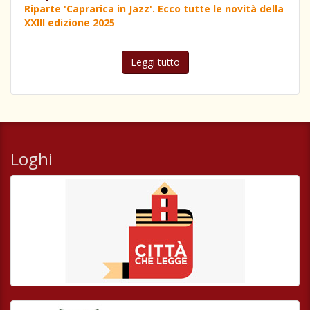
Riparte 'Caprarica in Jazz'. Ecco tutte le novità della
XXIII edizione 2025
Leggi tutto
Loghi