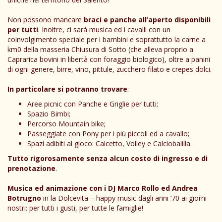
Non possono mancare
braci e panche all’aperto disponibili
per tutti
. Inoltre, ci sarà musica ed i cavalli con un
coinvolgimento speciale per i bambini e soprattutto la carne a
km0 della masseria Chiusura di Sotto (che alleva proprio a
Caprarica bovini in libertà con foraggio biologico), oltre a panini
di ogni genere, birre, vino, pittule, zucchero filato e crepes dolci.
In particolare si potranno trovare
:
Aree picnic con Panche e Griglie per tutti;
Spazio Bimbi;
Percorso Mountain bike;
Passeggiate con Pony per i più piccoli ed a cavallo;
Spazi adibiti al gioco: Calcetto, Volley e Calciobalilla.
Tutto rigorosamente senza alcun costo di ingresso e di
prenotazione
.
Musica ed animazione con i DJ Marco Rollo ed Andrea
Botrugno
in la Dolcevita – happy music dagli anni ’70 ai giorni
nostri: per tutti i gusti, per tutte le famiglie!