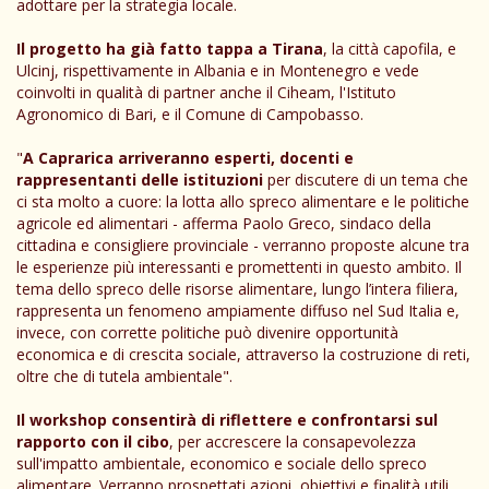
adottare per la strategia locale.
Il progetto ha già fatto tappa a Tirana
, la città capofila, e
Ulcinj, rispettivamente in Albania e in Montenegro e vede
coinvolti in qualità di partner anche il Ciheam, l'Istituto
Agronomico di Bari, e il Comune di Campobasso.
"
A Caprarica arriveranno esperti, docenti e
rappresentanti delle istituzioni
per discutere di un tema che
ci sta molto a cuore: la lotta allo spreco alimentare e le politiche
agricole ed alimentari - afferma Paolo Greco, sindaco della
cittadina e consigliere provinciale - verranno proposte alcune tra
le esperienze più interessanti e promettenti in questo ambito. Il
tema dello spreco delle risorse alimentare, lungo l’intera filiera,
rappresenta un fenomeno ampiamente diffuso nel Sud Italia e,
invece, con corrette politiche può divenire opportunità
economica e di crescita sociale, attraverso la costruzione di reti,
oltre che di tutela ambientale".
Il workshop consentirà di riflettere e confrontarsi sul
rapporto con il cibo
, per accrescere la consapevolezza
sull'impatto ambientale, economico e sociale dello spreco
alimentare. Verranno prospettati azioni, obiettivi e finalità utili